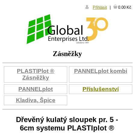
Přihlásit
0.00
Kč
Zásněžky
PLASTIPlot ®
PANNELplot kombi
Zásněžky
PANNELplot
Příslušenství
Kladiva, Špice
Dřevěný kulatý sloupek pr. 5 -
6cm systemu PLASTIplot ®