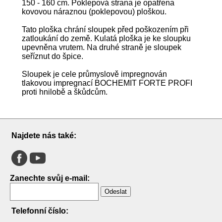
150 - 160 cm. Poklepová strana je opatřena
kovovou náraznou (poklepovou) ploškou.
Tato ploška chrání sloupek před poškozením při
zatloukání do země. Kulatá ploška je ke sloupku
upevněna vrutem. Na druhé straně je sloupek
seříznut do špice.
Sloupek je cele průmyslově impregnován
tlakovou impregnací BOCHEMIT FORTE PROFI
proti hnilobě a škůdcům.
Najdete nás také:
Zanechte svůj e-mail:
Odeslat
Telefonní číslo: