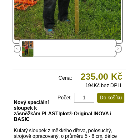
<
>
235.00
Kč
Cena:
194
Kč
bez DPH
Popis
Počet:
Nový speciální
sloupek k
zásněžkám PLASTIplot® Original INOVA i
BASIC
Kulatý sloupek z měkkého dřeva, polosuchý,
strojově opracovaný, o průměru 5 - 6 cm, délce