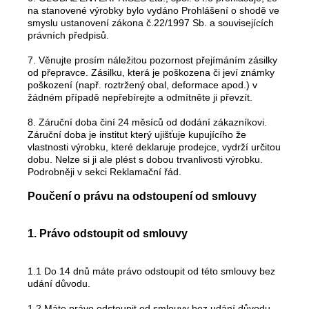
na stanovené výrobky bylo vydáno Prohlášení o shodě ve
smyslu ustanovení zákona č.22/1997 Sb. a souvisejících
právních předpisů.
7. Věnujte prosím náležitou pozornost přejímáním zásilky
od přepravce. Zásilku, která je poškozena či jeví známky
poškození (např. roztržený obal, deformace apod.) v
žádném případě nepřebírejte a odmítněte ji převzít.
8. Záruční doba činí 24 měsíců od dodání zákazníkovi.
Záruční doba je institut který ujišťuje kupujícího že
vlastnosti výrobku, které deklaruje prodejce, vydrží určitou
dobu. Nelze si ji ale plést s dobou trvanlivosti výrobku.
Podrobněji v sekci Reklamační řád.
Poučení o právu na odstoupení od smlouvy
1. Právo odstoupit od smlouvy
1.1 Do 14 dnů máte právo odstoupit od této smlouvy bez
udání důvodu.
1.2 Máte právo odstoupit od smlouvy bez udání důvodu