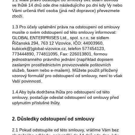
ve lhůtě 14 dnů ode dne následujícího po dni kdy Vy nebo
Vámi určená třetí osoba (jiná než dopravce) převezmete
zboží.
1.3 Pro účely uplatnění práva na odstoupení od smlouvy
musíte o svém odstoupení od této smlouvy informovat:
GLOBAL ENTERPRISES Ltd., spol. s.r.o, se sídlem
Říčanská 294, 763 12 Vizovice, IČO: 44003960,
kubicek@)global-vizovice.cz, telefon 577454123,
773444890, 774811095, Fax: 226013801, formou
jednostranného právního jednání (například dopisem
zaslaným prostřednictvím provozovatele poštovních
služeb, faxem nebo e-mailem). Můžete použít přiložený
vzorový formulář pro odstoupení od smlouvy, není to však
Vaší povinností.
1.4 Aby byla dodržena lhůta pro odstoupení od této
smlouvy, postačuje odeslat odstoupení od smlouvy před
uplynutím příslušné lhůty.
2. Důsledky odstoupení od smlouvy
2.1 Pokud odstoupíte od této smlouvy, vrátíme Vám bez