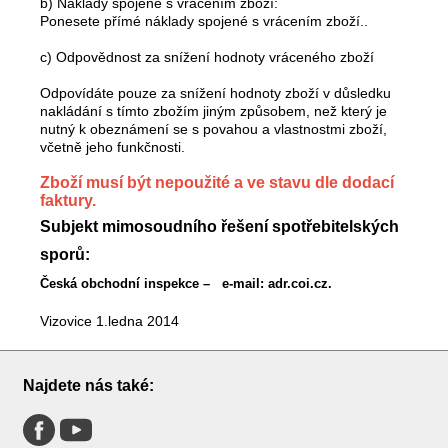
b) Náklady spojené s vrácením zboží:
Ponesete přímé náklady spojené s vrácením zboží..
c) Odpovědnost za snížení hodnoty vráceného zboží
Odpovídáte pouze za snížení hodnoty zboží v důsledku
nakládání s tímto zbožím jiným způsobem, než který je
nutný k obeznámení se s povahou a vlastnostmi zboží,
včetně jeho funkčnosti.
Zboží musí být nepoužité a ve stavu dle dodací
faktury.
Subjekt mimosoudního řešení spotřebitelských
sporů:
Česká obchodní inspekce – e-mail: adr.coi.cz.
Vizovice 1.ledna 2014
Najdete nás také: