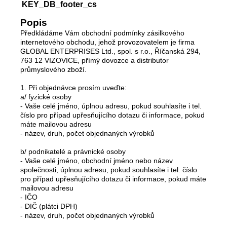
KEY_DB_footer_cs
Popis
Předkládáme Vám obchodní podmínky zásilkového
internetového obchodu, jehož provozovatelem je firma
GLOBAL ENTERPRISES Ltd., spol. s r.o., Říčanská 294,
763 12 VIZOVICE, přímý dovozce a distributor
průmyslového zboží.
1. Při objednávce prosím uveďte:
a/ fyzické osoby
- Vaše celé jméno, úplnou adresu, pokud souhlasíte i tel.
číslo pro případ upřesňujícího dotazu či informace, pokud
máte mailovou adresu
- název, druh, počet objednaných výrobků
b/ podnikatelé a právnické osoby
- Vaše celé jméno, obchodní jméno nebo název
společnosti, úplnou adresu, pokud souhlasíte i tel. číslo
pro případ upřesňujícího dotazu či informace, pokud máte
mailovou adresu
- IČO
- DIČ (plátci DPH)
- název, druh, počet objednaných výrobků