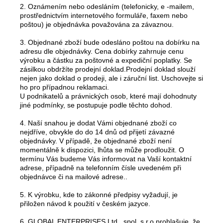
2. Oznámením nebo odesláním (telefonicky, e -mailem,
prostřednictvím internetového formuláře, faxem nebo
poštou) je objednávka považována za závaznou.
3. Objednané zboží bude odesláno poštou na dobírku na
adresu dle objednávky. Cena dobírky zahrnuje cenu
výrobku a částku za poštovné a expediční poplatky. Se
zásilkou obdržíte prodejní doklad.Prodejní doklad slouží
nejen jako doklad o prodeji, ale i záruční list. Uschovejte si
ho pro případnou reklamaci.
U podnikatelů a právnických osob, které mají dohodnuty
jiné podmínky, se postupuje podle těchto dohod.
4. Naší snahou je dodat Vámi objednané zboží co
nejdříve, obvykle do do 14 dnů od přijetí závazné
objednávky. V případě, že objednané zboží není
momentálně k dispozici, lhůta se může prodloužit. O
termínu Vás budeme Vás informovat na Vaší kontaktní
adrese, případně na telefonním čísle uvedeném při
objednávce či na mailové adrese..
5. K výrobku, kde to zákonné předpisy vyžadují, je
přiložen návod k použití v českém jazyce.
6. GLOBAL ENTERPRISES Ltd., spol. s r.o prohlašuje, že