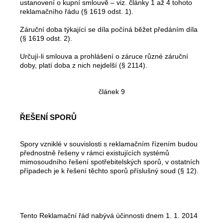
ustanovení o kupní smlouvě – viz. články 1 až 4 tohoto
reklamačního řádu (§ 1619 odst. 1).
Záruční doba týkající se díla počíná běžet předáním díla
(§ 1619 odst. 2).
Určují-li smlouva a prohlášení o záruce různé záruční
doby, platí doba z nich nejdelší (§ 2114).
článek 9
ŘEŠENÍ SPORŮ
Spory vzniklé v souvislosti s reklamačním řízením budou
přednostně řešeny v rámci existujících systémů
mimosoudního řešení spotřebitelských sporů, v ostatních
případech je k řešení těchto sporů příslušný soud (§ 12).
Tento Reklamační řád nabývá účinnosti dnem 1. 1. 2014