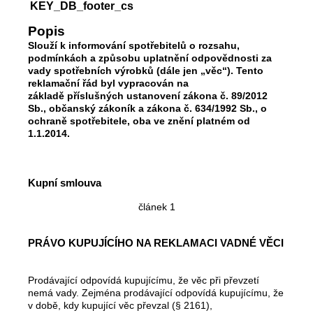
KEY_DB_footer_cs
Popis
Slouží k informování spotřebitelů o rozsahu,
podmínkách a způsobu uplatnění odpovědnosti za
vady spotřebních výrobků (dále jen „věc“). Tento
reklamační řád byl vypracován na
základě příslušných ustanovení zákona č. 89/2012
Sb., občanský zákoník a zákona č. 634/1992 Sb., o
ochraně spotřebitele, oba ve znění platném od
1.1.2014.
Kupní smlouva
článek 1
PRÁVO KUPUJÍCÍHO NA REKLAMACI VADNÉ VĚCI
Prodávající odpovídá kupujícímu, že věc při převzetí
nemá vady. Zejména prodávající odpovídá kupujícímu, že
v době, kdy kupující věc převzal (§ 2161),