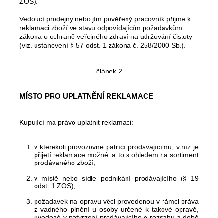
ZOS).
Vedoucí prodejny nebo jím pověřený pracovník přijme k
reklamaci zboží ve stavu odpovídajícím požadavkům
zákona o ochraně veřejného zdraví na udržování čistoty
(viz. ustanovení § 57 odst. 1 zákona č. 258/2000 Sb.).
článek 2
MÍSTO PRO UPLATNĚNÍ REKLAMACE
Kupující má právo uplatnit reklamaci:
v kterékoli provozovně patřící prodávajícímu, v níž je
přijetí reklamace možné, a to s ohledem na sortiment
prodávaného zboží;
v místě nebo sídle podnikání prodávajícího (§ 19
odst. 1 ZOS);
požadavek na opravu věci provedenou v rámci práva
z vadného plnění u osoby určené k takové opravě,
uvedené v potvrzení prodávajícího o rozsahu a době