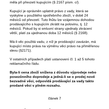
měla při převzetí kupujícím (§ 2167 písm. c/).
Kupující je oprávněn uplatnit právo z vady, která se
vyskytne u použitého spotřebního zboží, v době 24
měsíců od převzetí. Tuto lhůtu lze vzájemnou dohodou
prodávajícího s kupujícím zkrátit na polovinu, tj. 12
měsíců. Pokud by si smluvní strany ujednaly zkrácení
větší, platí za ujednanou doba 12 měsíců (§ 2168).
Má-li věc použitá vadu, z níž je prodávající zavázán, má
kupující místo práva na výměnu věci právo na přiměřenou
slevu (§2171).
V ostatních případech platí ustanovení čl. 1 až 5 tohoto
reklamačního řádu.
Byla-li cena zboží snížena z důvodu výprodeje nebo
posezónního doprodeje a jedná-li se o prodej nové
bezvadné věci, odpovídá prodávající za vady takto
prodané věci v plném rozsahu.
článek 7