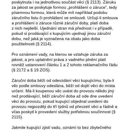
poskytnuta i na jednotlivou součást věci (§ 2113). Záruku
za jakost se poskytuje formou „prohlášení o záruce“, tedy
písemnou formou, která může mít například podobu
záručního listu či prohlášení ve smlouvě. Určují-li smlouva
a prohlášení o záruce různé záruční doby, platí doba
z nich nejdelší. Ujednání stran má přednost i v případě,
pokud si prodávající s kupujícím ujednají jinou záruční
dobu, než jaká je vyznačena na obalu jako doba
použitelnosti (§ 2114).
Pro oznámení vady, na kterou se vztahuje záruka za
jakost, a pro uplatnění práva z vadného plnění platí
rovněž ustanovení článku 1 a 2 tohoto reklamačního řádu
(§ 2172 a § 19 ZOS).
Záruční doba běží od odevzdání věci kupujícímu; byla-li
věc podle smlouvy odeslána, běží od dojití věci do místa
určení. Má-li koupenou věc uvést do provozu někdo jiný
než prodávající, běží záruční doba až ode dne uvedení
věci do provozu, pokud kupující objednal uvedení do
provozu nejpozději do tří týdnů od převzetí věci a řádně a
včas poskytl k provedení služby potřebnou součinnost (§
2115).
Jakmile kupující zjistí vadu, oznámí to bez zbytečného