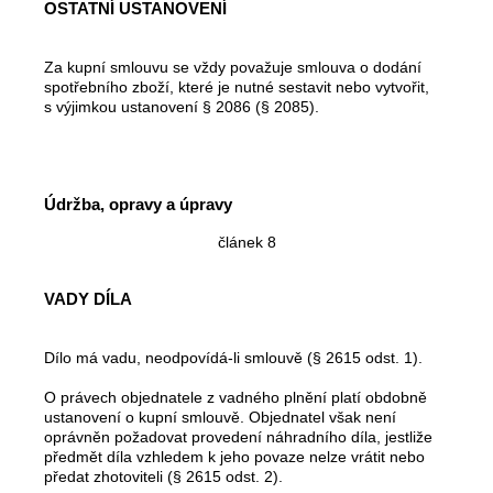
OSTATNÍ USTANOVENÍ
Za kupní smlouvu se vždy považuje smlouva o dodání
spotřebního zboží, které je nutné sestavit nebo vytvořit,
s výjimkou ustanovení § 2086 (§ 2085).
Údržba, opravy a úpravy
článek 8
VADY DÍLA
Dílo má vadu, neodpovídá-li smlouvě (§ 2615 odst. 1).
O právech objednatele z vadného plnění platí obdobně
ustanovení o kupní smlouvě. Objednatel však není
oprávněn požadovat provedení náhradního díla, jestliže
předmět díla vzhledem k jeho povaze nelze vrátit nebo
předat zhotoviteli (§ 2615 odst. 2).