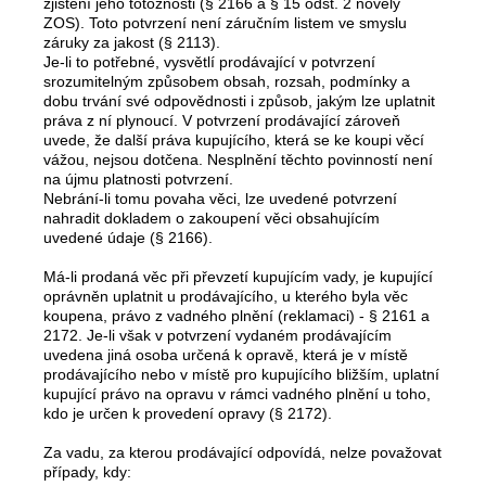
zjištění jeho totožnosti (§ 2166 a § 15 odst. 2 novely
ZOS). Toto potvrzení není záručním listem ve smyslu
záruky za jakost (§ 2113).
Je-li to potřebné, vysvětlí prodávající v potvrzení
srozumitelným způsobem obsah, rozsah, podmínky a
dobu trvání své odpovědnosti i způsob, jakým lze uplatnit
práva z ní plynoucí. V potvrzení prodávající zároveň
uvede, že další práva kupujícího, která se ke koupi věcí
vážou, nejsou dotčena. Nesplnění těchto povinností není
na újmu platnosti potvrzení.
Nebrání-li tomu povaha věci, lze uvedené potvrzení
nahradit dokladem o zakoupení věci obsahujícím
uvedené údaje (§ 2166).
Má-li prodaná věc při převzetí kupujícím vady, je kupující
oprávněn uplatnit u prodávajícího, u kterého byla věc
koupena, právo z vadného plnění (reklamaci) - § 2161 a
2172. Je-li však v potvrzení vydaném prodávajícím
uvedena jiná osoba určená k opravě, která je v místě
prodávajícího nebo v místě pro kupujícího bližším, uplatní
kupující právo na opravu v rámci vadného plnění u toho,
kdo je určen k provedení opravy (§ 2172).
Za vadu, za kterou prodávající odpovídá, nelze považovat
případy, kdy: