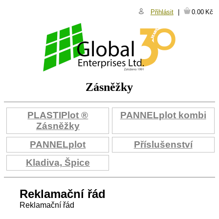
Přihlásit
0.00
Kč
Zásněžky
PLASTIPlot ®
PANNELplot kombi
Zásněžky
PANNELplot
Příslušenství
Kladiva, Špice
Reklamační řád
Reklamační řád