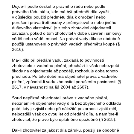
Dojde-li podle českého právního řádu nebo podle
právního řádu státu, kde má být předmět díla využit,
v důsledku použití předmětu díla k ohrožení nebo
porušení práva třetí osoby z průmyslového nebo jiného
duševního vlastnictví, je z toho zhotovitel objednateli
zavázán, pokud o tom zhotovitel v době uzavření smlouvy
věděl nebo vědět musel. Na právní vady díla se obdobně
použijí ustanovení o právních vadách předmětu koupě (§
2616).
Má-li dílo při předání vadu, zakládá to povinnosti
zhotovitele z vadného plnění; přechází-li však nebezpečí
škody na objednatele až později, rozhoduje doba tohoto
přechodu. Po této době má objednatel práva z vadného
plnění, způsobil-li vadu zhotovitel porušením povinnosti (§
2617, v návaznosti na §§ 2604 až 2607).
Soud nepřizná objednateli právo z vadného plnění,
neoznámil-li objednatel vady díla bez zbytečného odkladu
poté, kdy je zjistil nebo při náležité pozornosti zjistit měl,
nejpozději však do dvou let od předání díla, a namítne-li
zhotovitel, že právo bylo uplatněno opožděně (§ 2618).
Dal-li zhotovitel za jakost díla záruku, použijí se obdobně