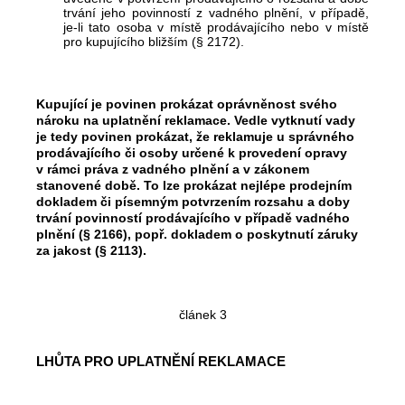
trvání jeho povinností z vadného plnění, v případě,
je-li tato osoba v místě prodávajícího nebo v místě
pro kupujícího bližším (§ 2172).
Kupující je povinen prokázat oprávněnost svého
nároku na uplatnění reklamace. Vedle vytknutí vady
je tedy povinen prokázat, že reklamuje u správného
prodávajícího či osoby určené k provedení opravy
v rámci práva z vadného plnění a v zákonem
stanovené době. To lze prokázat nejlépe prodejním
dokladem či písemným potvrzením rozsahu a doby
trvání povinností prodávajícího v případě vadného
plnění (§ 2166), popř. dokladem o poskytnutí záruky
za jakost (§ 2113).
článek 3
LHŮTA PRO UPLATNĚNÍ REKLAMACE