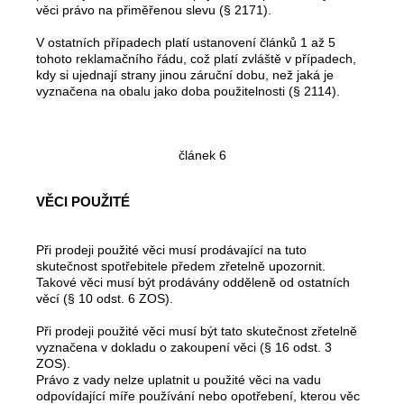
věci právo na přiměřenou slevu (§ 2171).
V ostatních případech platí ustanovení článků 1 až 5
tohoto reklamačního řádu, což platí zvláště v případech,
kdy si ujednají strany jinou záruční dobu, než jaká je
vyznačena na obalu jako doba použitelnosti (§ 2114).
článek 6
VĚCI POUŽITÉ
Při prodeji použité věci musí prodávající na tuto
skutečnost spotřebitele předem zřetelně upozornit.
Takové věci musí být prodávány odděleně od ostatních
věcí (§ 10 odst. 6 ZOS).
Při prodeji použité věci musí být tato skutečnost zřetelně
vyznačena v dokladu o zakoupení věci (§ 16 odst. 3
ZOS).
Právo z vady nelze uplatnit u použité věci na vadu
odpovídající míře používání nebo opotřebení, kterou věc