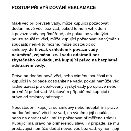
POSTUP PŘI VYŘIZOVÁNÍ REKLAMACE
Má-li věc při převzetí vady, může kupující požadovat i
dodání nové věci bez vad, pokud to není vzhledem
k povaze vady nepřiměřené, ale pokud se vada týká
pouze součásti věci, může kupující požadovat jen výměnu
součásti; není-li to možné, může odstoupit od
smlouvy.
Je-li však vzhledem k povaze vady
neúměrné, zejména lze-li vadu odstranit bez
zbytečného odkladu, má kupující právo na bezplatné
odstranění vady.
Právo na dodání nové věci, nebo výměnu součásti má
kupující i v případě odstranitelné vady, pokud nemůže věc
řádně užívat pro opakovaný výskyt vady po opravě nebo
pro větší počet vad. V takovém případě má kupující i
právo od smlouvy odstoupit.
Neodstoupí-li kupující od smlouvy nebo neuplatní-li právo
na dodání nové věci bez vad, na výměnu její součásti
nebo na opravu věci, může požadovat přiměřenou slevu.
Kupující má právo na přiměřenou slevu i v případě, že mu
prodávající nemůže dodat novou věc bez vad, vyměnit její