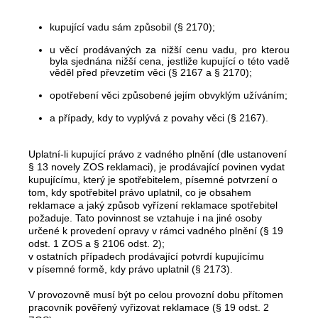
kupující vadu sám způsobil (§ 2170);
u věcí prodávaných za nižší cenu vadu, pro kterou
byla sjednána nižší cena, jestliže kupující o této vadě
věděl před převzetím věci (§ 2167 a § 2170);
opotřebení věci způsobené jejím obvyklým užíváním;
a případy, kdy to vyplývá z povahy věci (§ 2167).
Uplatní-li kupující právo z vadného plnění (dle ustanovení
§ 13 novely ZOS reklamaci), je prodávající povinen vydat
kupujícímu, který je spotřebitelem, písemné potvrzení o
tom, kdy spotřebitel právo uplatnil, co je obsahem
reklamace a jaký způsob vyřízení reklamace spotřebitel
požaduje. Tato povinnost se vztahuje i na jiné osoby
určené k provedení opravy v rámci vadného plnění (§ 19
odst. 1 ZOS a § 2106 odst. 2);
v ostatních případech prodávající potvrdí kupujícímu
v písemné formě, kdy právo uplatnil (§ 2173).
V provozovně musí být po celou provozní dobu přítomen
pracovník pověřený vyřizovat reklamace (§ 19 odst. 2