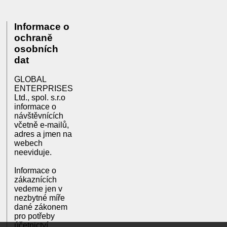
Informace o
ochraně
osobních
dat
GLOBAL
ENTERPRISES
Ltd., spol. s.r.o
informace o
návštěvnících
včetně e-mailů,
adres a jmen na
webech
neeviduje.
Informace o
zákaznících
vedeme jen v
nezbytné míře
dané zákonem
pro potřeby
účetnictví.