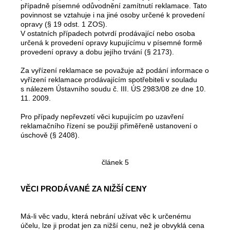
případně písemné odůvodnění zamítnutí reklamace. Tato
povinnost se vztahuje i na jiné osoby určené k provedení
opravy (§ 19 odst. 1 ZOS).
V ostatních případech potvrdí prodávající nebo osoba
určená k provedení opravy kupujícímu v písemné formě
provedení opravy a dobu jejího trvání (§ 2173).
Za vyřízení reklamace se považuje až podání informace o
vyřízení reklamace prodávajícím spotřebiteli v souladu
s nálezem Ústavního soudu č. III. ÚS 2983/08 ze dne 10.
11. 2009.
Pro případy nepřevzetí věci kupujícím po uzavření
reklamačního řízení se použijí přiměřeně ustanovení o
úschově (§ 2408).
článek 5
VĚCI PRODÁVANÉ ZA NIŽŠÍ CENY
Má-li věc vadu, která nebrání užívat věc k určenému
účelu, lze ji prodat jen za nižší cenu, než je obvyklá cena