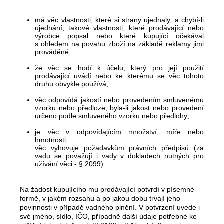
má věc vlastnosti, které si strany ujednaly, a chybí-li
ujednání, takové vlastnosti, které prodávající nebo
výrobce popsal nebo které kupující očekával
s ohledem na povahu zboží na základě reklamy jimi
prováděné;
že věc se hodí k účelu, který pro její použití
prodávající uvádí nebo ke kterému se věc tohoto
druhu obvykle používá;
věc odpovídá jakostí nebo provedením smluvenému
vzorku nebo předloze, byla-li jakost nebo provedení
určeno podle smluveného vzorku nebo předlohy;
je věc v odpovídajícím množství, míře nebo
hmotnosti;
věc vyhovuje požadavkům právních předpisů (za
vadu se považují i vady v dokladech nutných pro
užívání věci - § 2099).
Na žádost kupujícího mu prodávající potvrdí v písemné
formě, v jakém rozsahu a po jakou dobu trvají jeho
povinnosti v případě vadného plnění. V potvrzení uvede i
své jméno, sídlo, IČO, případně další údaje potřebné ke