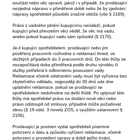
součást nebo věc opravit, jakož i v případě, že prodávající
nezjedná nápravu v přiměřené době nebo že by zjednání
nápravy spotřebiteli působilo značné obtíže (vše § 2169).
Právo z vadného plnění kupujícímu nenáleží, pokud
kupující před převzetím věci věděl, že věc má vadu,
anebo pokud kupující vadu sám způsobil (§ 2170).
Je-li kupující spotřebitelem, prodávající nebo jím
pověřený pracovník rozhodne o reklamaci ihned, ve
složitých případech do 3 pracovních dnů. Do této lhůty se
nezapočítává doba přiměřená podle druhu výrobku či
služby potřebná k odbornému posouzení vady.
Reklamace včetně odstranění vady musí být vyřízena bez
zbytečného odkladu, nejpozději do 30 dnů ode dne
uplatnění reklamace, pokud se prodávající se
spotřebitelem nedohodne na delší lhůtě. Po uplynutí této
lhůty má spotřebitel právo na dodání nové věci nebo
právo odstoupit od smlouvy, případně může požadovat
slevu (§ 19 odst. 3 novely ZOS, s využitím ustanovení §
2106).
Prodávající je povinen vydat spotřebiteli písemné
potvrzení o datu a způsobu vyřízení reklamace, včetně
potvrzení o provedení opravy a době jejího trvání,