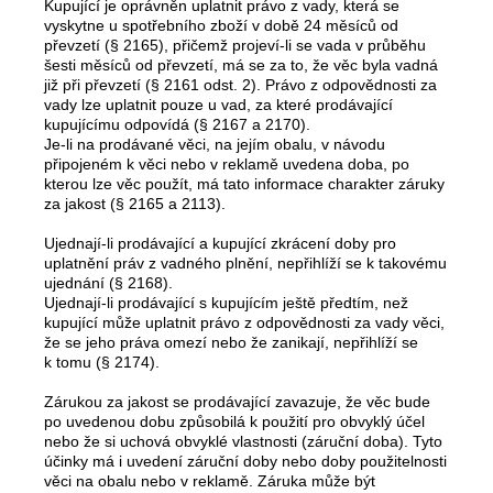
Kupující je oprávněn uplatnit právo z vady, která se
vyskytne u spotřebního zboží v době 24 měsíců od
převzetí (§ 2165), přičemž projeví-li se vada v průběhu
šesti měsíců od převzetí, má se za to, že věc byla vadná
již při převzetí (§ 2161 odst. 2). Právo z odpovědnosti za
vady lze uplatnit pouze u vad, za které prodávající
kupujícímu odpovídá (§ 2167 a 2170).
Je-li na prodávané věci, na jejím obalu, v návodu
připojeném k věci nebo v reklamě uvedena doba, po
kterou lze věc použít, má tato informace charakter záruky
za jakost (§ 2165 a 2113).
Ujednají-li prodávající a kupující zkrácení doby pro
uplatnění práv z vadného plnění, nepřihlíží se k takovému
ujednání (§ 2168).
Ujednají-li prodávající s kupujícím ještě předtím, než
kupující může uplatnit právo z odpovědnosti za vady věci,
že se jeho práva omezí nebo že zanikají, nepřihlíží se
k tomu (§ 2174).
Zárukou za jakost se prodávající zavazuje, že věc bude
po uvedenou dobu způsobilá k použití pro obvyklý účel
nebo že si uchová obvyklé vlastnosti (záruční doba). Tyto
účinky má i uvedení záruční doby nebo doby použitelnosti
věci na obalu nebo v reklamě. Záruka může být