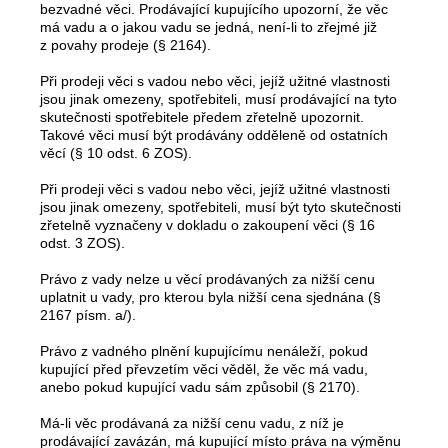
bezvadné věci. Prodávající kupujícího upozorní, že věc
má vadu a o jakou vadu se jedná, není-li to zřejmé již
z povahy prodeje (§ 2164).
Při prodeji věci s vadou nebo věci, jejíž užitné vlastnosti
jsou jinak omezeny, spotřebiteli, musí prodávající na tyto
skutečnosti spotřebitele předem zřetelně upozornit.
Takové věci musí být prodávány odděleně od ostatních
věcí (§ 10 odst. 6 ZOS).
Při prodeji věci s vadou nebo věci, jejíž užitné vlastnosti
jsou jinak omezeny, spotřebiteli, musí být tyto skutečnosti
zřetelně vyznačeny v dokladu o zakoupení věci (§ 16
odst. 3 ZOS).
Právo z vady nelze u věcí prodávaných za nižší cenu
uplatnit u vady, pro kterou byla nižší cena sjednána (§
2167 písm. a/).
Právo z vadného plnění kupujícímu nenáleží, pokud
kupující před převzetím věci věděl, že věc má vadu,
anebo pokud kupující vadu sám způsobil (§ 2170).
Má-li věc prodávaná za nižší cenu vadu, z níž je
prodávající zavázán, má kupující místo práva na výměnu