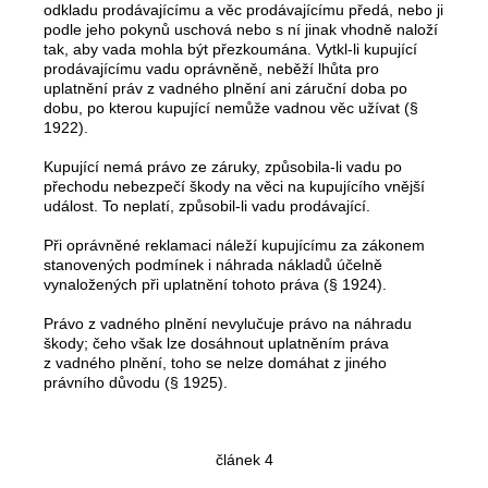
odkladu prodávajícímu a věc prodávajícímu předá, nebo ji
podle jeho pokynů uschová nebo s ní jinak vhodně naloží
tak, aby vada mohla být přezkoumána. Vytkl-li kupující
prodávajícímu vadu oprávněně, neběží lhůta pro
uplatnění práv z vadného plnění ani záruční doba po
dobu, po kterou kupující nemůže vadnou věc užívat (§
1922).
Kupující nemá právo ze záruky, způsobila-li vadu po
přechodu nebezpečí škody na věci na kupujícího vnější
událost. To neplatí, způsobil-li vadu prodávající.
Při oprávněné reklamaci náleží kupujícímu za zákonem
stanovených podmínek i náhrada nákladů účelně
vynaložených při uplatnění tohoto práva (§ 1924).
Právo z vadného plnění nevylučuje právo na náhradu
škody; čeho však lze dosáhnout uplatněním práva
z vadného plnění, toho se nelze domáhat z jiného
právního důvodu (§ 1925).
článek 4